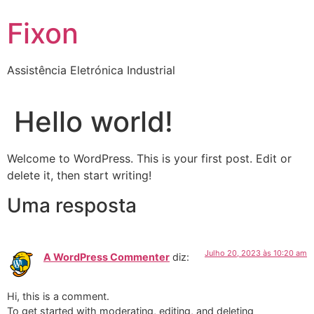
Skip
Fixon
to
content
Assistência Eletrónica Industrial
Hello world!
Welcome to WordPress. This is your first post. Edit or
delete it, then start writing!
Uma resposta
Julho 20, 2023 às 10:20 am
A WordPress Commenter
diz:
Hi, this is a comment.
To get started with moderating, editing, and deleting